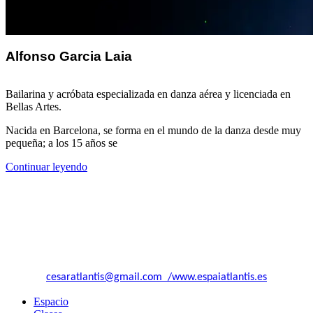
Alfonso Garcia Laia
Bailarina y acróbata especializada en danza aérea y licenciada en
Bellas Artes.
Nacida en Barcelona, se forma en el mundo de la danza desde muy
pequeña; a los 15 años se
Continuar leyendo
Asociación Atlantis El Surgir Del Arte.
Entidad sin fines de lucro.
Recogida al real decreto de Hacienda 1624/92, CIF G66466632
Calle MARTI MOLINS Nº21
08027 Barcelona
+34 664 82 49 87
cesaratlantis@gmail.com /www.espaiatlantis.es
Espacio