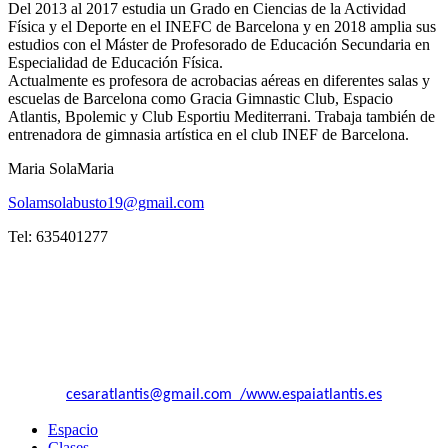
Del 2013 al 2017 estudia un Grado en Ciencias de la Actividad
Física y el Deporte en el INEFC de Barcelona y en 2018 amplia sus
estudios con el Máster de Profesorado de Educación Secundaria en
Especialidad de Educación Física.
Actualmente es profesora de acrobacias aéreas en diferentes salas y
escuelas de Barcelona como Gracia Gimnastic Club, Espacio
Atlantis, Bpolemic y Club Esportiu Mediterrani. Trabaja también de
entrenadora de gimnasia artística en el club INEF de Barcelona.
Maria SolaMaria
Solamsolabusto19@gmail.com
Tel: 635401277
Asociación Atlantis El Surgir Del Arte.
Entidad sin fines de lucro.
Recogida al real decreto de Hacienda 1624/92, CIF G66466632
Calle MARTI MOLINS Nº21
08027 Barcelona
+34 664 82 49 87
cesaratlantis@gmail.com /www.espaiatlantis.es
Espacio
Clases