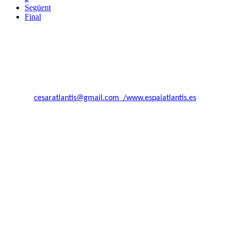
Següent
Final
Asociación Atlantis El Surgir Del Arte.
Entidad sin fines de lucro.
Recogida al real decreto de Hacienda 1624/92, CIF G66466632
Calle MARTI MOLINS Nº21
08027 Barcelona
+34 664 82 49 87
cesaratlantis@gmail.com /www.espaiatlantis.es